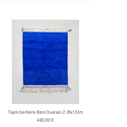
Tapis berbère Beni Ouarain 2,18x1,51m
Prix
490,00 €