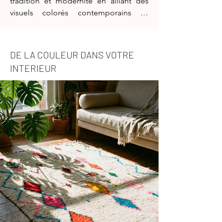
tradition et modernité en alliant des
visuels colorés contemporains au
moyen d’un tissage traditionnel. Leur
design est authentique, mêlant la
symbolique berbère, parfois
DE LA COULEUR DANS VOTRE
réinterprétée à des couleurs
INTERIEUR
contemporaines, qui en fait un tapis
tendance, tout en restant fidèle à l’art
traditionnel berbère. Les tapis Azilal
ont un tissage moins dense que les
Beni Ouarain par exemple et peuvent
être tissés parfois avec un fil de trame
en coton, qui se retrouve notamment
dans les franges. Ce sont des tapis un
peu moins épais et plus souples que
les traditionnels Beni Ouarain. Les tapis
berbères marocains reflètent
l'excellence de l'artisanat marocain,
tissés sur des métiers traditionnels en