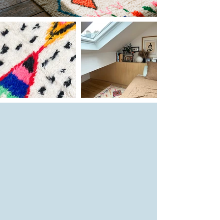
bois dans les régions montagneuses
du Maroc (Haut-Atlas ou Moyen Atlas
selon les typologies de tapis), par des
femmes berbères chez elles ou
regroupées en coopératives dans des
villages montagneux reculés. Tous les
tapis berbères sont fabriqués à partir
de laine de mouton et tissés en
noeuds. Il faut compter entre 4 et 8
semaines de fabrication pour un tapis
berbère, cela dépend de la taille et de
la complexité des motifs. Aujourd’hui,
les tapis berbères Azilal sont ultra
tendance, de véritables tableaux qui
égayeront votre intérieur : dans un
salon ou une chambre d’enfants, vous
pourrez trouver dans notre boutique
en ligne des tapis de descente de lit
jusqu’aux formats XXL. Les couleurs