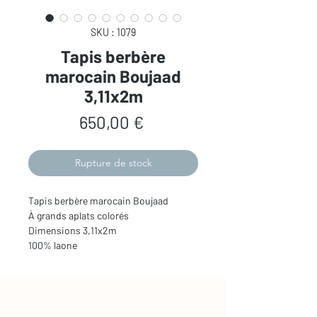
SKU : 1079
Tapis berbère
marocain Boujaad
3,11x2m
Prix
650,00 €
Rupture de stock
Tapis berbère marocain Boujaad 

À grands aplats colorés 

Dimensions 3,11x2m

100% laone