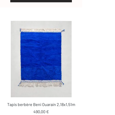
Tapis berbère Beni Ouarain 2,18x1,51m
Prix
490,00 €