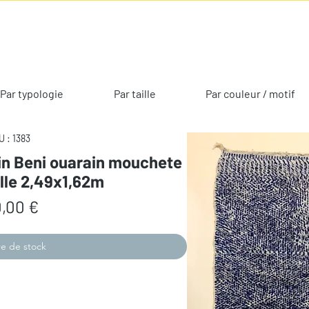
Par typologie
Par taille
Par couleur / motif
 : 1383
in Beni ouarain mouchete
lle 2,49x1,62m
Prix
,00 €
e de stock