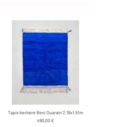
Tapis berbère Beni Ouarain 2,18x1,51m
Prix
490,00 €