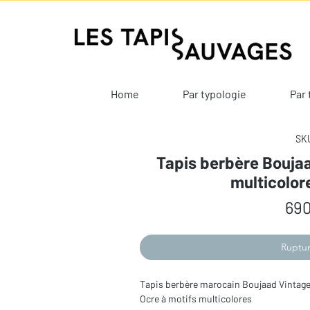
Home
Par typologie
Par 
SKU
Tapis berbère Boujaa
multicolor
690
Ruptur
Tapis berbère marocain Boujaad Vintag
Ocre à motifs multicolores