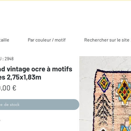
taille
Par couleur / motif
Rechercher sur le site 
 : 2948
d vintage ocre à motifs
es 2,75x1,83m
Prix
,00 €
e de stock
e