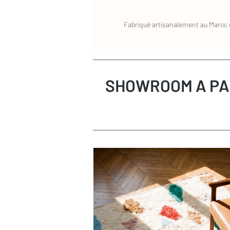
mètre carré. N'hésitez pas à nous conta
conseillions un prestataire.
Fabriqué artisanalement au Maroc e
SHOWROOM A PA