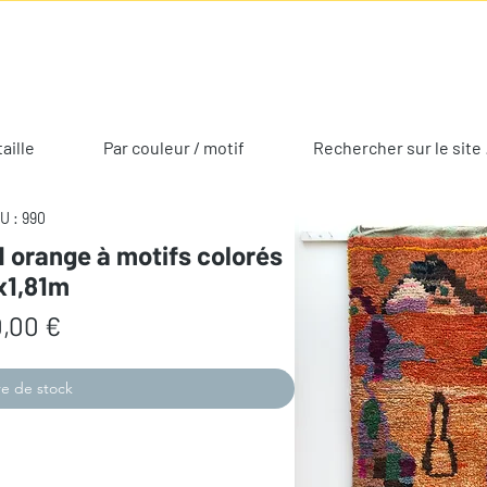
taille
Par couleur / motif
Rechercher sur le site 
U : 990
 orange à motifs colorés
x1,81m
Prix
,00 €
e de stock