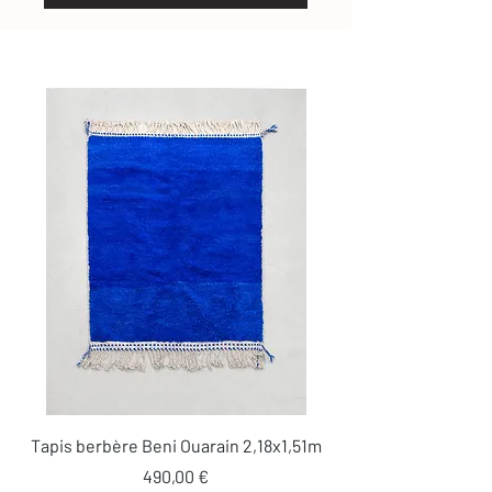
Tapis berbère Beni Ouarain 2,18x1,51m
Prix
490,00 €