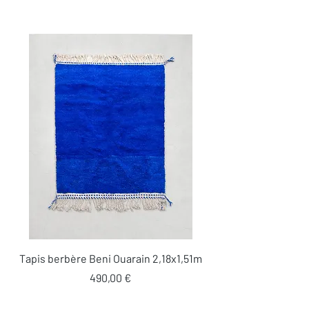
Tapis berbère Beni Ouarain 2,18x1,51m
Prix
490,00 €