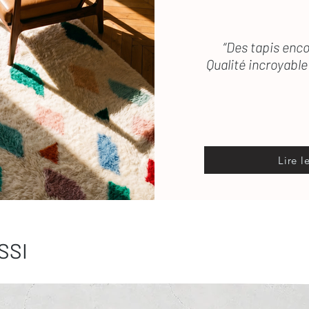
“Des tapis enco
Qualité incroyable 
Lire l
SSI