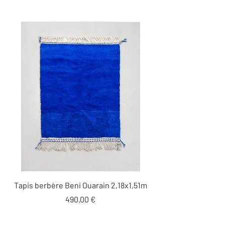
Tapis berbère Beni Ouarain 2,18x1,51m
Prix
490,00 €