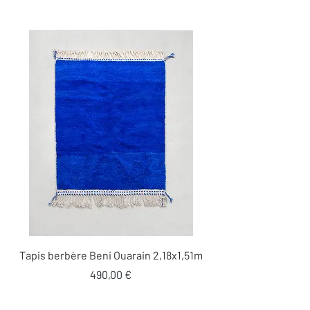
Tapis berbère Beni Ouarain 2,18x1,51m
Prix
490,00 €