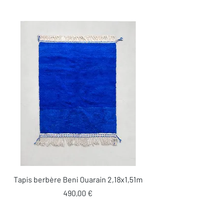
Tapis berbère Beni Ouarain 2,18x1,51m
Prix
490,00 €