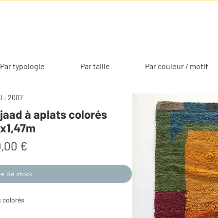
Par typologie
Par taille
Par couleur / motif
 : 2007
jaad à aplats colorés
0x1,47m
Prix
,00 €
e de stock
 colorés