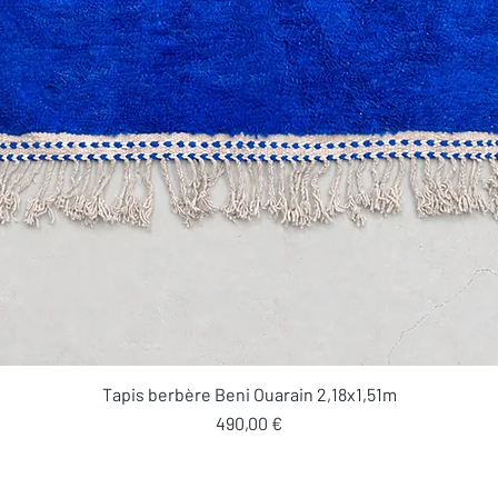
Aperçu rapide
Tapis berbère Beni Ouarain 2,18x1,51m
Prix
490,00 €