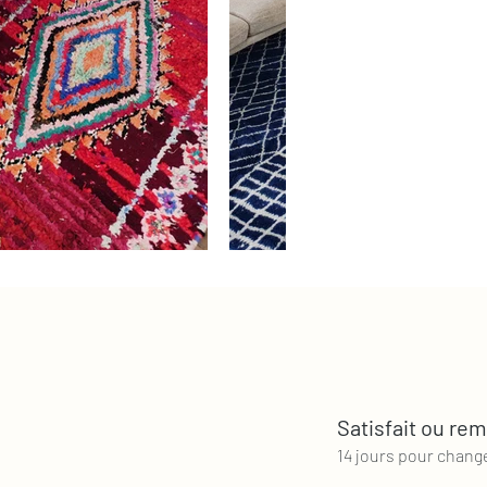
Satisfait ou re
14 jours pour changer