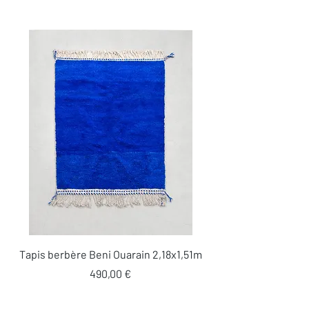
Tapis berbère Beni Ouarain 2,18x1,51m
Prix
490,00 €