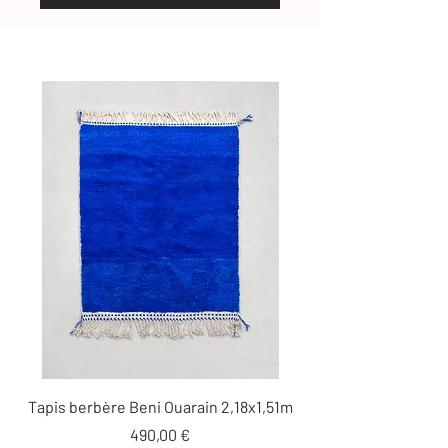
Tapis berbère Beni Ouarain 2,18x1,51m
Prix
490,00 €