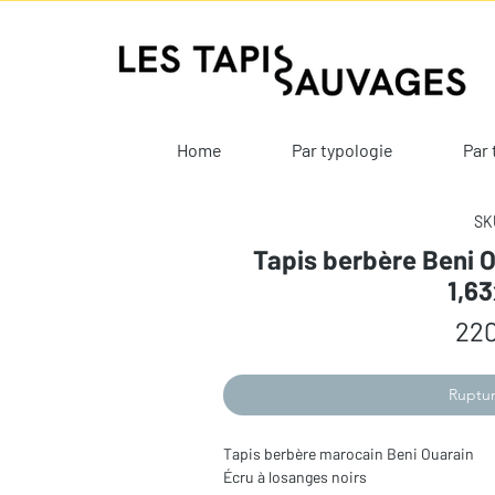
Home
Par typologie
Par 
SKU
Tapis berbère Beni O
1,6
220
Ruptur
Tapis berbère marocain Beni Ouarain 

Écru à losanges noirs 
