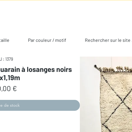
taille
Par couleur / motif
Rechercher sur le site 
 : 1379
uarain à losanges noirs
3x1,19m
Prix
,00 €
e de stock