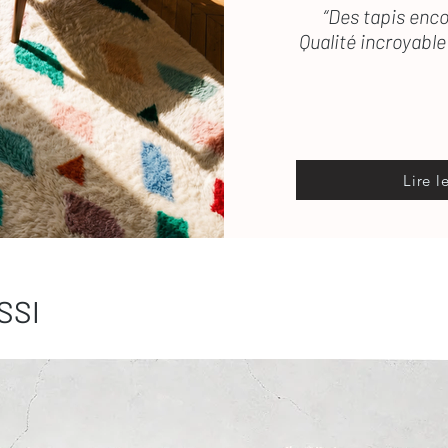
“Des tapis enco
Qualité incroyable 
Lire l
SSI