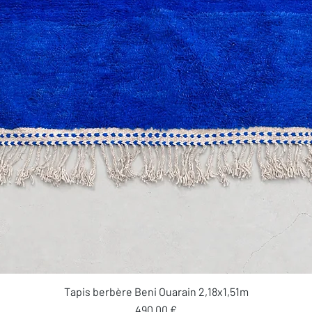
Aperçu rapide
Tapis berbère Beni Ouarain 2,18x1,51m
Prix
490,00 €