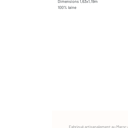
Dimensions 1,63x1,19m

100% laine
Fabriqué artisanalement au Maroc e