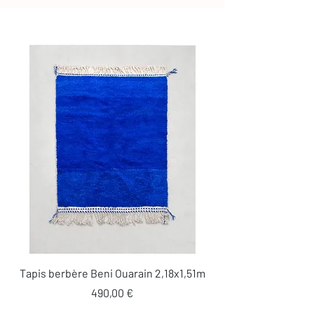
Tapis berbère Beni Ouarain 2,18x1,51m
Prix
490,00 €