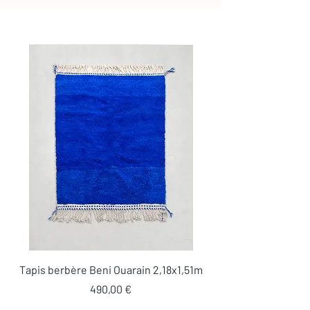
Tapis berbère Beni Ouarain 2,18x1,51m
Prix
490,00 €