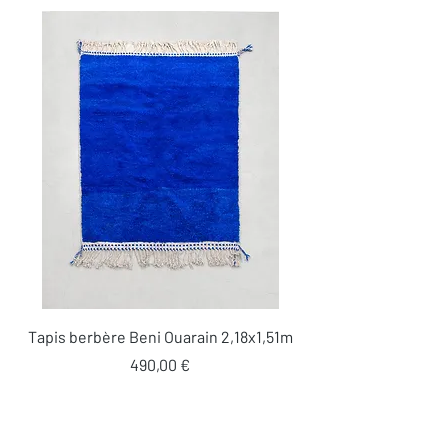
Tapis berbère Beni Ouarain 2,18x1,51m
Prix
490,00 €