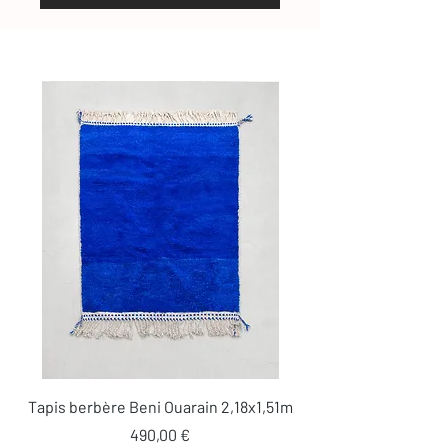
Tapis berbère Beni Ouarain 2,18x1,51m
Prix
490,00 €