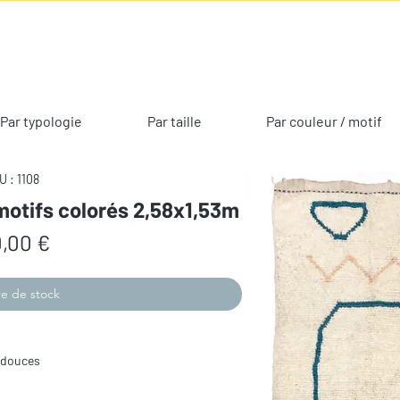
Par typologie
Par taille
Par couleur / motif
U : 1108
 motifs colorés 2,58x1,53m
Prix
,00 €
e de stock
s douces