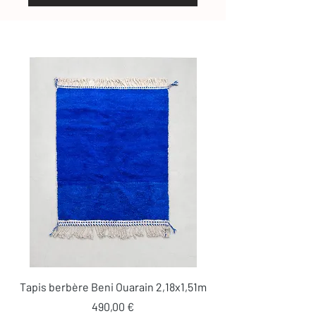
Tapis berbère Beni Ouarain 2,18x1,51m
Prix
490,00 €