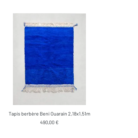
Tapis berbère Beni Ouarain 2,18x1,51m
Prix
490,00 €