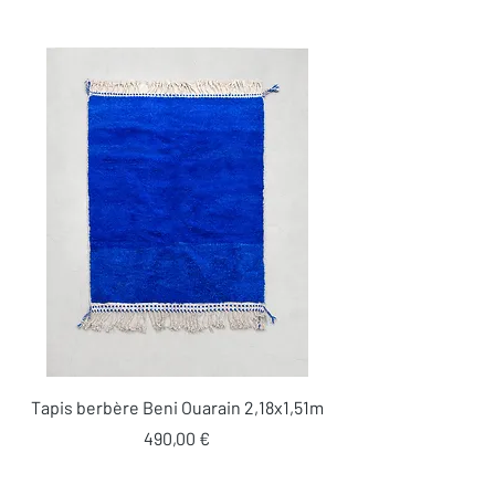
Tapis berbère Beni Ouarain 2,18x1,51m
Prix
490,00 €