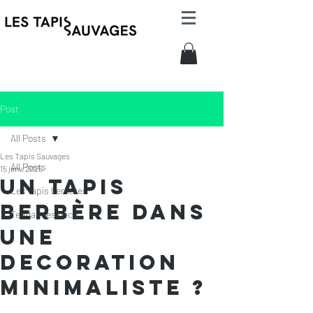
Post
All Posts
Les Tapis Sauvages
All Posts
15 janv. 2025
Un tapis
Les tapis berbères
berbère dans
Tendances déco
une
decoration
minimaliste ?