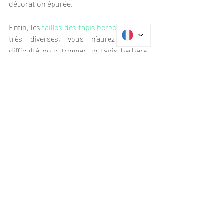
décoration épurée.
Enfin, les 
tailles des tapis berbères
 étant 
très diverses, vous n’aurez aucune 
difficulté pour trouver un tapis berbère 
uni, minimaliste pour toutes les pièces 
de votre intérieur : pour votre salon, en 
choisissant un grand tapis berbère 
(3x2m) en passant par votre chambre, en 
descente de lit et même 
votre couloir
 ! 
Pour résumer, le choix d’un tapis berbère 
Beni Ouarain
 ou 
M’rirt
, écru, à losanges 
brodés ou non s’intègre parfaitement 
dans le style minimaliste qui prône la 
simplicité, l’épuration et l’essentiel. 
Adeptes de l’adage « Le moins, c’est 
plus », cette tendance déco est faite 